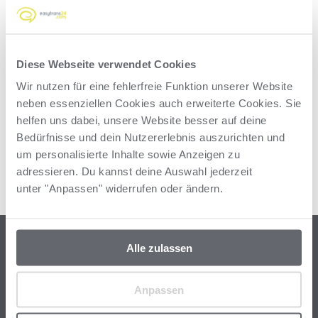
Ukrainische Übersetzungen
Vietnamesische Übersetzungen
Translation Memories
Diese Webseite verwendet Cookies
Wir nutzen für eine fehlerfreie Funktion unserer Website
Bei einem längerfristigen Übersetzungsbedarf ändern
neben essenziellen Cookies auch erweiterte Cookies. Sie
sich unter Umständen deine Anforderungen oder du
helfen uns dabei, unsere Website besser auf deine
hast best
Mehr lesen
Bedürfnisse und dein Nutzererlebnis auszurichten und
um personalisierte Inhalte sowie Anzeigen zu
adressieren. Du kannst deine Auswahl jederzeit
unter "Anpassen" widerrufen oder ändern.
Alle zulassen
So erreichst du uns
Anpassen