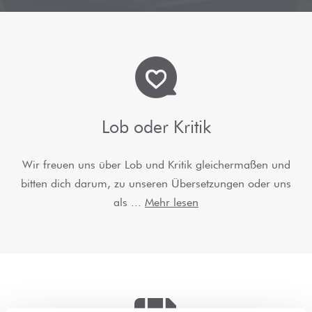
Automobil-Übersetzungen
Englische Übersetzungen
Das Unternehmen
E-Commerce-Übersetzungen
Team
Französische Übersetzungen
IT-Übersetzungen
Blog
Griechische Übersetzungen
Juristische Übersetzungen
Standorte
Italienische Übersetzungen
Medizinische Übersetzungen
Fragen und Antworten
Lob oder Kritik
Niederländische Übersetzungen
Software- & App-Übersetzungen
Wir freuen uns über Lob und Kritik gleichermaßen und
Technische Übersetzungen
Polnische Übersetzungen
bitten dich darum, zu unseren Übersetzungen oder uns
als
Mehr lesen
Umwelttechnik
Russische Übersetzungen
Weitere Branchen…
Spanische Übersetzungen
Türkische Übersetzungen