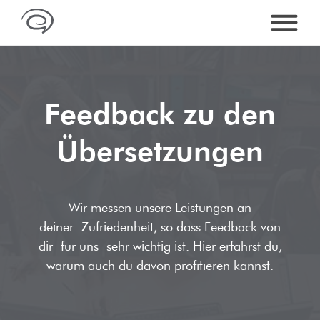
Feedback zu den
LEISTUNGEN
Über­setzungen
Alle Leistungen im Überblick
SPRACHEN
Übersetzungen
Alle Sprachen
PREISE
Wir messen unsere Leistungen an
Lektorat und Korrektorat
Arabische Übersetzungen
deiner Zufriedenheit, so dass Feedback von
Preise für Übersetzungen & Sprachleistungen
DTP & Fremdsprachensatz
ÜBER UNS
dir für uns sehr wichtig ist. Hier erfährst du,
Bosnische Übersetzungen
warum auch du davon profitieren kannst.
Qualität
Lexikon der Übersetzungen
KONTAKT
Chinesische Übersetzungen
Referenzen
Branchen & Fachgebiete